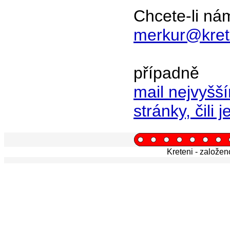
Chcete-li ná
merkur@kret
případně
mail nejvyšš
stránky, čili 
Kreteni - založe