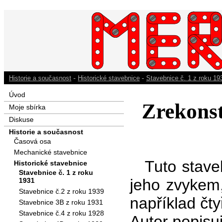
-
-
Historie a současnost
Historické stavebnice
Stavebnice č. 1 z roku 19
Úvod
Zrekonst
Moje sbírka
Diskuse
Historie a současnost
Časová osa
Mechanické stavebnice
Tuto stave
Historické stavebnice
Stavebnice č. 1 z roku
jeho zvykem
1931
Stavebnice č.2 z roku 1939
například čty
Stavebnice 3B z roku 1931
Stavebnice č.4 z roku 1928
Autor popisuj