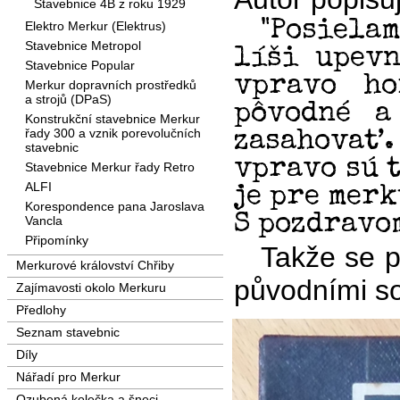
Stavebnice 4B z roku 1929
"Posiela
Elektro Merkur (Elektrus)
Stavebnice Metropol
líši upev
Stavebnice Popular
vpravo ho
Merkur dopravních prostředků
a strojů (DPaS)
pôvodné a
Konstrukční stavebnice Merkur
řady 300 a vznik porevolučních
zasahovať
stavebnic
vpravo sú 
Stavebnice Merkur řady Retro
ALFI
je pre merk
Korespondence pana Jaroslava
S pozdravom
Vancla
Připomínky
Takže se 
Merkurové království Chřiby
původními s
Zajímavosti okolo Merkuru
Předlohy
Seznam stavebnic
Díly
Nářadí pro Merkur
Ozubená kolečka a šneci