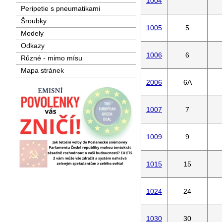
1004
Peripetie s pneumatikami
Šroubky
1005
5
Modely
Odkazy
1006
6
Různé - mimo mísu
Mapa stránek
2006
6A
1007
7
1009
9
1015
15
1024
24
1030
30