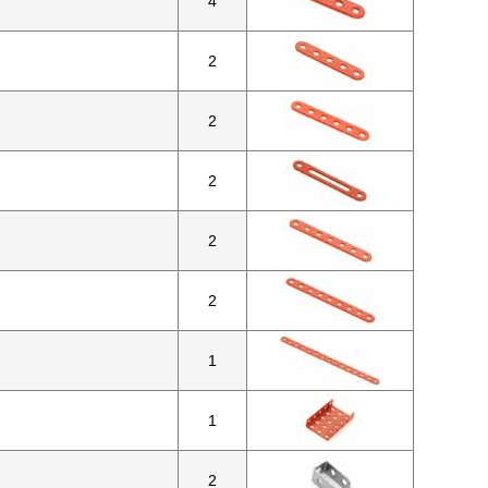
4
2
2
2
2
2
1
1
2