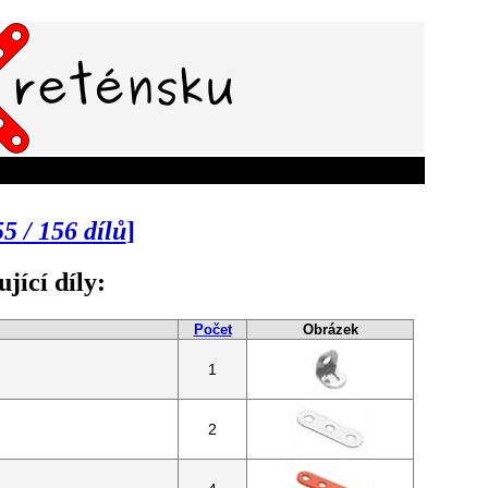
55 / 156 dílů
]
jící díly:
Počet
Obrázek
1
2