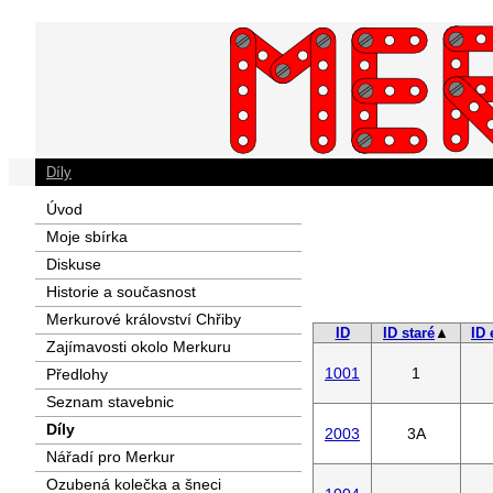
Díly
Úvod
Moje sbírka
Diskuse
Historie a současnost
Merkurové království Chřiby
ID
ID staré
▲
ID 
Zajímavosti okolo Merkuru
1001
1
Předlohy
Seznam stavebnic
Díly
2003
3A
Nářadí pro Merkur
Ozubená kolečka a šneci