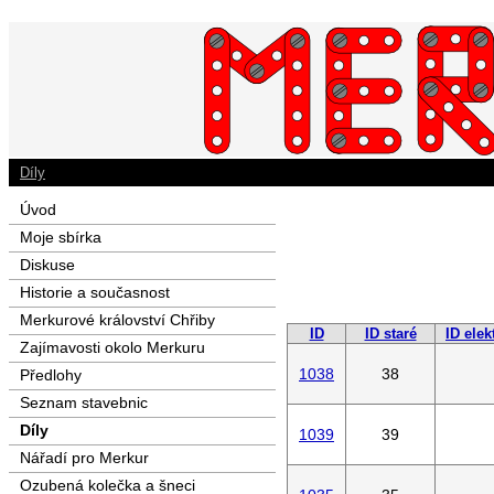
Díly
Úvod
Moje sbírka
Diskuse
Historie a současnost
Merkurové království Chřiby
ID
ID staré
ID elek
Zajímavosti okolo Merkuru
1038
38
Předlohy
Seznam stavebnic
Díly
1039
39
Nářadí pro Merkur
Ozubená kolečka a šneci