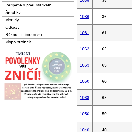
1035
35
Peripetie s pneumatikami
Šroubky
1036
36
Modely
Odkazy
1061
61
Různé - mimo mísu
Mapa stránek
1062
62
1063
63
1060
60
1068
68
1050
50
1040
40