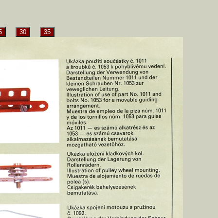
5
30
35