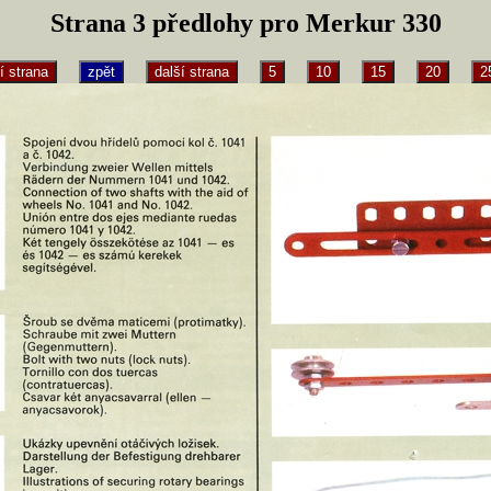
Strana 3 předlohy pro Merkur 330
í strana
zpět
další strana
5
10
15
20
2