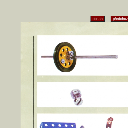
obsah
předchoz