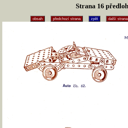
Strana 16 předlo
obsah
předchozí strana
zpět
další strana