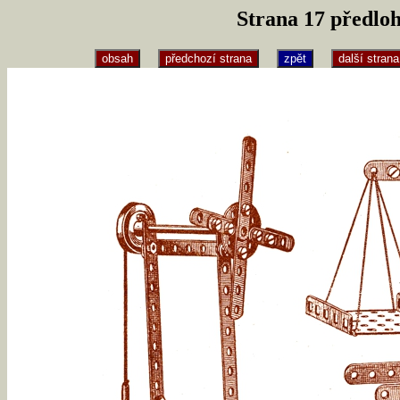
Strana 17 předlo
obsah
předchozí strana
zpět
další strana