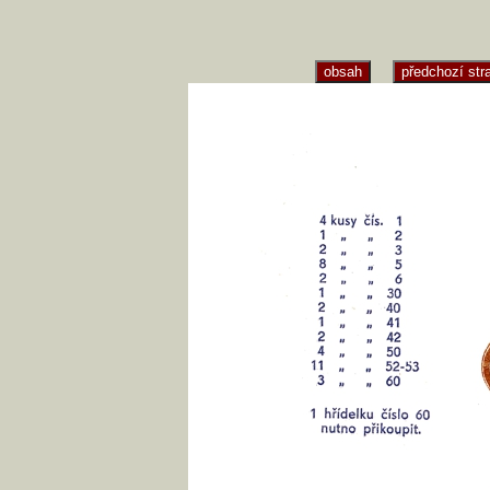
obsah
předchozí str