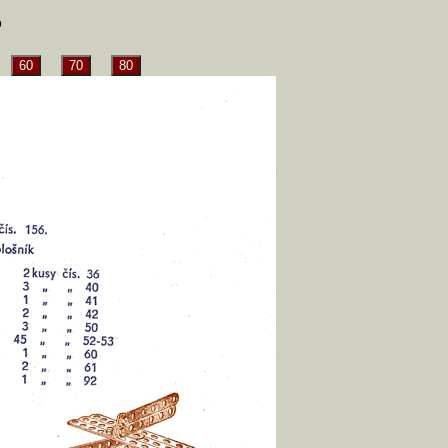
5
60
70
80