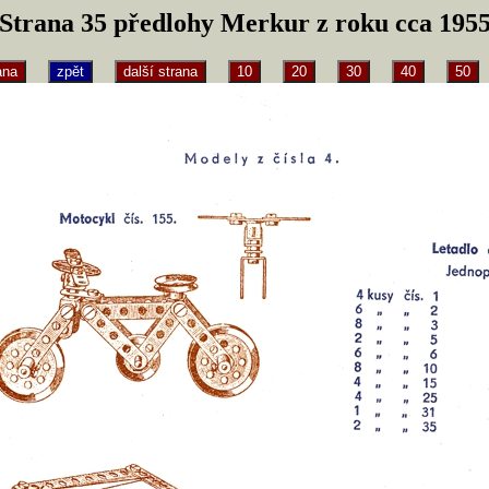
Strana 35 předlohy Merkur z roku cca 195
ana
zpět
další strana
10
20
30
40
50