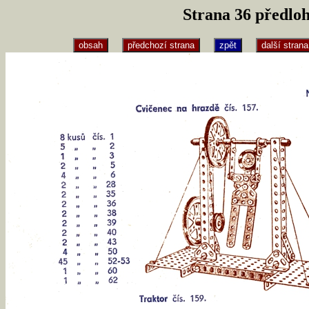
Strana 36 předlo
obsah
předchozí strana
zpět
další strana