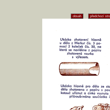
obsah
předchozí str