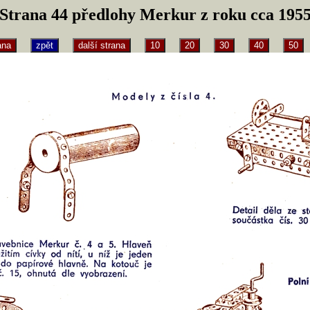
Strana 44 předlohy Merkur z roku cca 195
ana
zpět
další strana
10
20
30
40
50