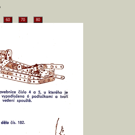
5
60
70
80