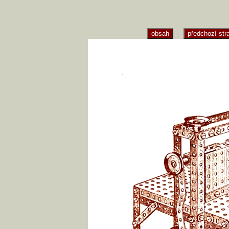
obsah
předchozí str