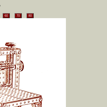
5
60
70
80