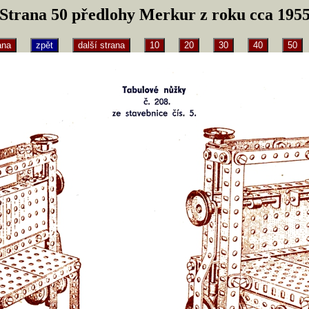
Strana 50 předlohy Merkur z roku cca 195
ana
zpět
další strana
10
20
30
40
50