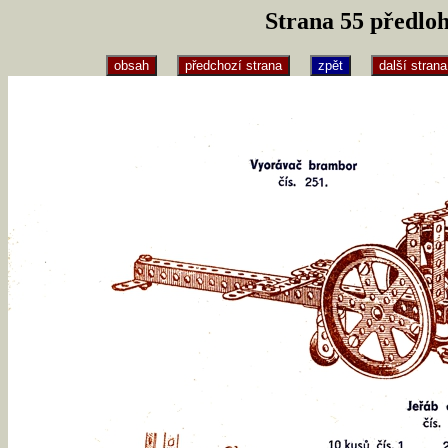
Strana 55 předlo
obsah
předchozí strana
zpět
další strana