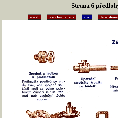
Strana 6 předloh
obsah
předchozí strana
zpět
další strana