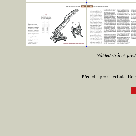
Náhled stránek před
Předloha pro stavebnici Re