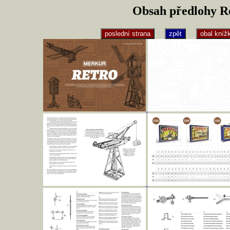
Obsah předlohy Re
poslední strana
zpět
obal kníž