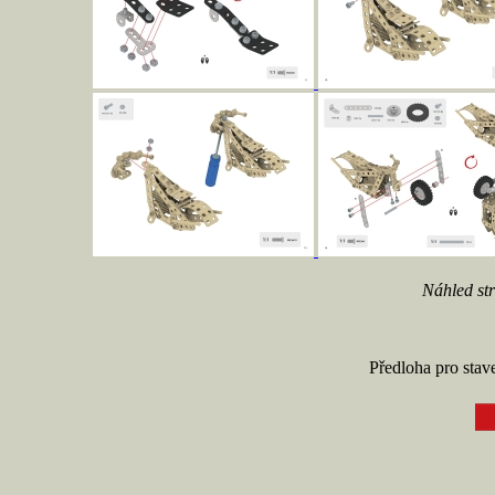
Náhled st
Předloha pro sta