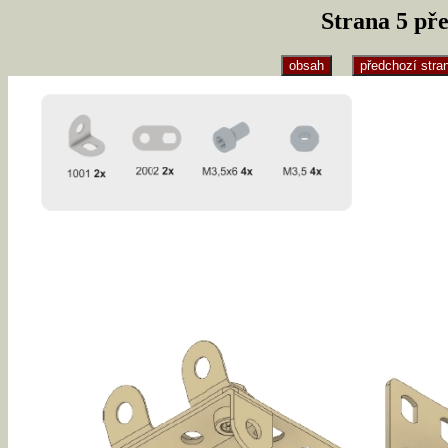
Strana 5 př
obsah
předchozí stra