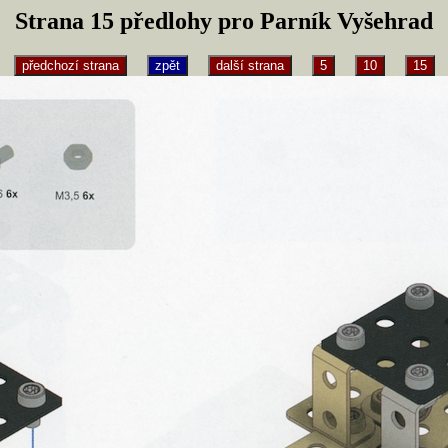
Strana 15 předlohy pro Parník Vyšehrad
předchozí strana
zpět
další strana
5
10
15