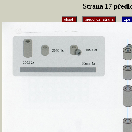
Strana 17 předl
obsah
předchozí strana
zpět