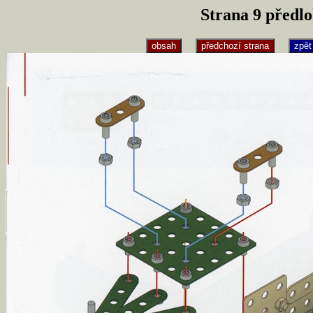
Strana 9 předl
obsah
předchozí strana
zpět