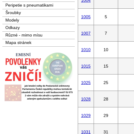
1004
Peripetie s pneumatikami
Šroubky
1005
5
Modely
Odkazy
1007
7
Různé - mimo mísu
Mapa stránek
1010
10
1015
15
1025
25
1028
28
1029
29
1031
31