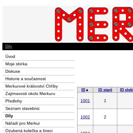
Díly
Úvod
Moje sbírka
Diskuse
Historie a současnost
Merkurové království Chřiby
ID
▲
ID staré
ID elek
Zajímavosti okolo Merkuru
1001
1
Předlohy
Seznam stavebnic
Díly
1002
2
Nářadí pro Merkur
Ozubená kolečka a šneci