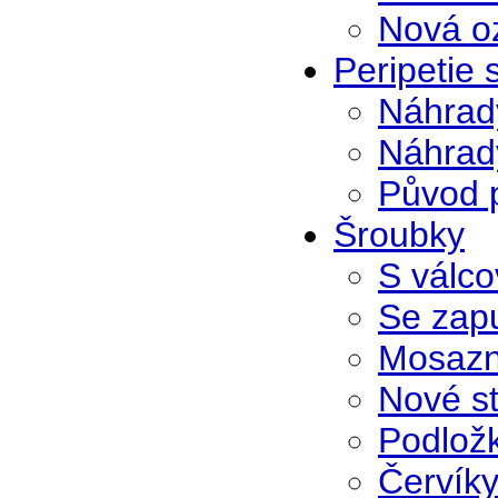
Nová o
Peripetie
Náhrad
Náhrad
Původ 
Šroubky
S válco
Se zap
Mosazn
Nové s
Podlož
Červík