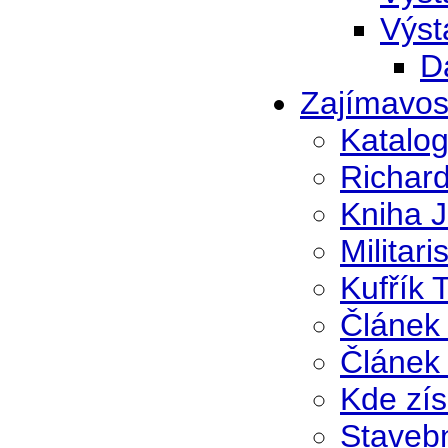
Výst
D
Zajímavos
Katalo
Richar
Kniha J
Militar
Kufřík 
Článek
Článek 
Kde zís
Stavebn