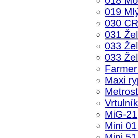
018 Mo
019 Ml
030 C
031 Žel
033 Žel
033 Žel
Farmer
Maxi ry
Metros
Vrtulní
MiG-21
Mini 01
Mini 51