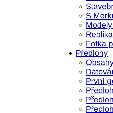
Stavebn
S Merk
Modely
Replika
Fotka p
Předlohy
Obsah
Datován
První g
Předloh
Předloh
Předloh