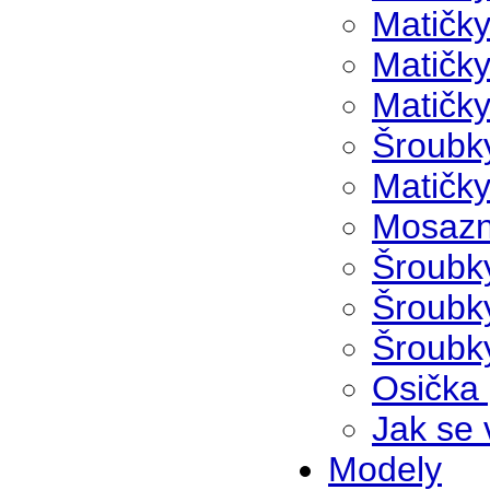
Matičk
Matičky
Matičk
Šroubk
Matičky
Mosazn
Šroubk
Šroubk
Šroubky
Osička 
Jak se 
Modely