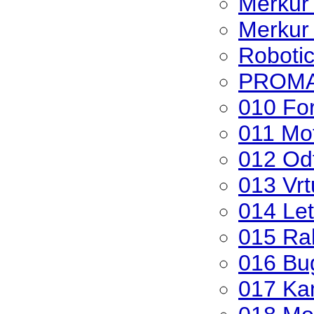
Merkur
Merkur
Roboti
PROMA 
010 Fo
011 Mo
012 Od
013 Vrt
014 Let
015 Ra
016 Bu
017 Ka