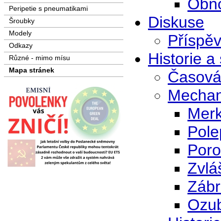
Obno
Peripetie s pneumatikami
Diskuse
Šroubky
Modely
Příspě
Odkazy
Historie a
Různé - mimo mísu
Mapa stránek
Časová
Mechan
Merk
Pole
Poro
Zvlá
Zábr
Ozub