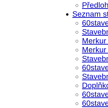
Předloh
Seznam st
60stav
Stavebn
Merkur
Merkur
Stavebn
60stav
Stavebn
Doplňko
60stav
60stav