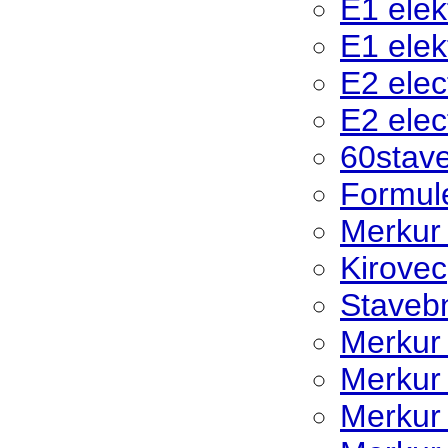
E1 elek
E1 elek
E2 elec
E2 elec
60stave
Formul
Merkur 
Kirovec
Stavebn
Merkur
Merkur
Merkur