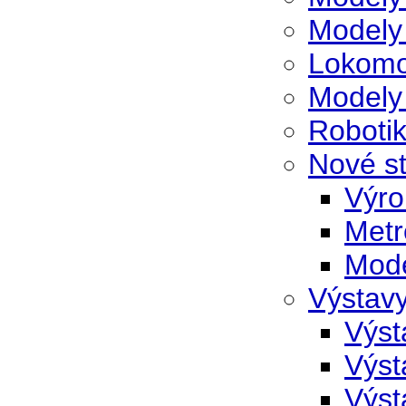
Modely 
Lokomo
Modely
Robotik
Nové s
Výro
Metr
Mode
Výstav
Výst
Výst
Výst