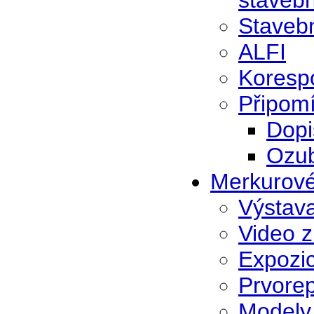
stavebn
Stavebn
ALFI
Koresp
Připom
Dopi
Ozub
Merkurové
Výstava
Video z
Expozi
Prvorep
Modely