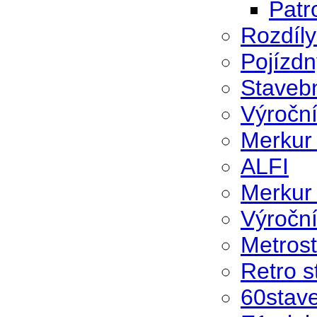
Patr
Rozdíly
Pojízdn
Stavebn
Výročn
Merkur
ALFI
Merkur
Výroční
Metros
Retro s
60stav