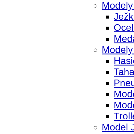
Modely 
Ježk
Ocel
Meda
Modely
Hasi
Taha
Pneu
Mode
Mode
Trol
Model 