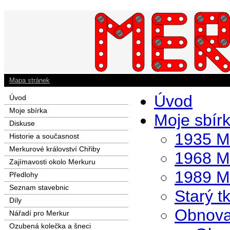
Mapa stránek
Úvod
Úvod
Moje sbírka
Moje sbír
Diskuse
1935 M
Historie a současnost
Merkurové království Chřiby
1968 M
Zajímavosti okolo Merkuru
1989 M
Předlohy
Seznam stavebnic
Starý t
Díly
Obnova
Nářadí pro Merkur
Ozubená kolečka a šneci