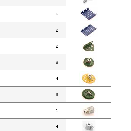
6
2
2
8
4
8
1
4