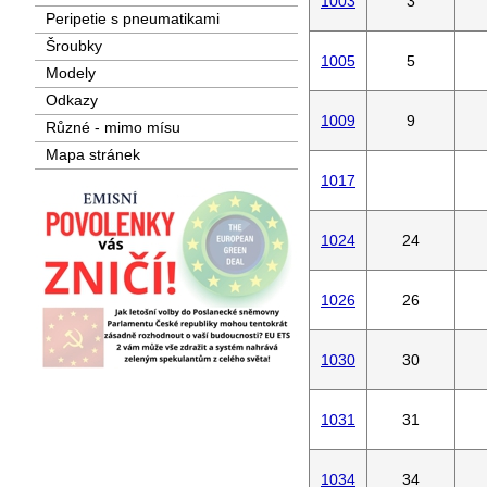
1003
3
Peripetie s pneumatikami
Šroubky
1005
5
Modely
Odkazy
1009
9
Různé - mimo mísu
Mapa stránek
1017
1024
24
1026
26
1030
30
1031
31
1034
34