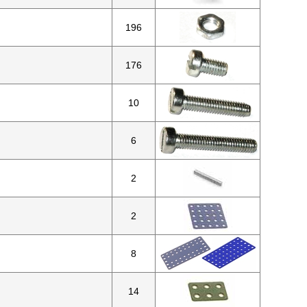
196
176
10
6
2
2
8
14