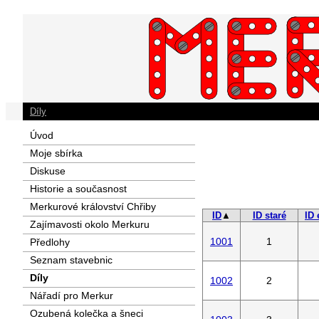
Díly
Úvod
Moje sbírka
Diskuse
Historie a současnost
Merkurové království Chřiby
ID
▲
ID staré
ID 
Zajímavosti okolo Merkuru
1001
1
Předlohy
Seznam stavebnic
Díly
1002
2
Nářadí pro Merkur
Ozubená kolečka a šneci