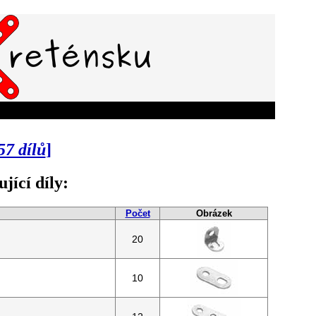
57 dílů
]
jící díly:
Počet
Obrázek
20
10