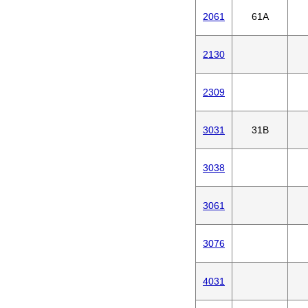
2061
61A
2130
2309
3031
31B
3038
3061
3076
4031