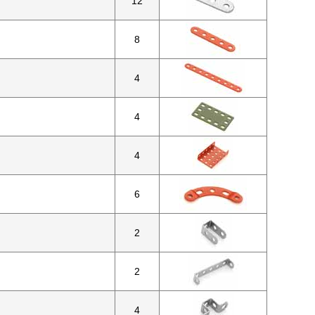
12
8
4
4
4
6
2
2
4