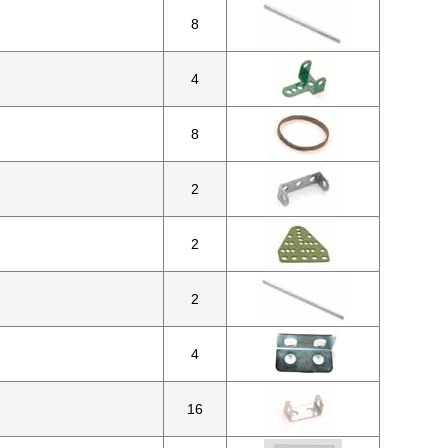
8
4
8
2
2
2
4
16