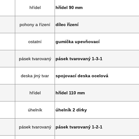
hřídel
hřídel 90 mm
pohony a řízení
dílec řízení
ostatní
gumička upevňovací
pásek tvarovaný
pásek tvarovaný 1-3-1
deska jiný tvar
spojovací deska ocelová
hřídel
hřídel 110 mm
úhelník
úhelník 2 dírky
pásek tvarovaný
pásek tvarovaný 1-2-1