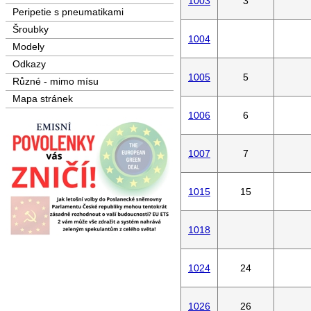
1003
3
Peripetie s pneumatikami
Šroubky
1004
Modely
Odkazy
1005
5
Různé - mimo mísu
Mapa stránek
1006
6
1007
7
1015
15
1018
1024
24
1026
26