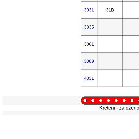
3031
31B
3035
3061
3089
4031
Kreteni - založen