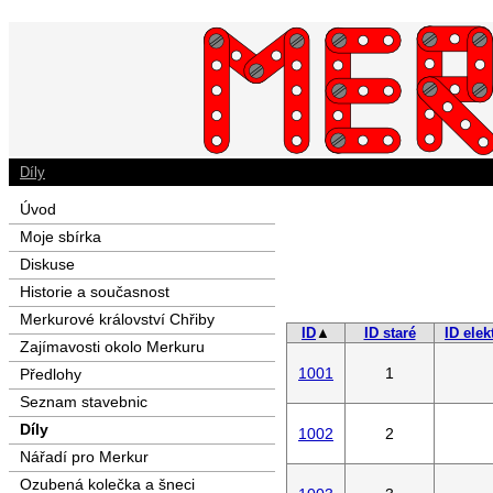
Díly
Úvod
Moje sbírka
Diskuse
Historie a současnost
Merkurové království Chřiby
ID
▲
ID staré
ID elek
Zajímavosti okolo Merkuru
1001
1
Předlohy
Seznam stavebnic
Díly
1002
2
Nářadí pro Merkur
Ozubená kolečka a šneci