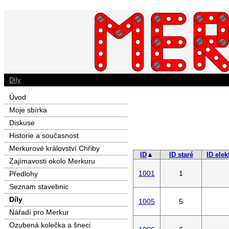
Díly
Úvod
Moje sbírka
Diskuse
Historie a současnost
Merkurové království Chřiby
ID
▲
ID staré
ID elek
Zajímavosti okolo Merkuru
1001
1
Předlohy
Seznam stavebnic
Díly
1005
5
Nářadí pro Merkur
Ozubená kolečka a šneci