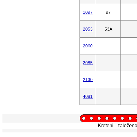
1097
97
2053
53A
2060
2085
2130
4081
Kreteni - založen