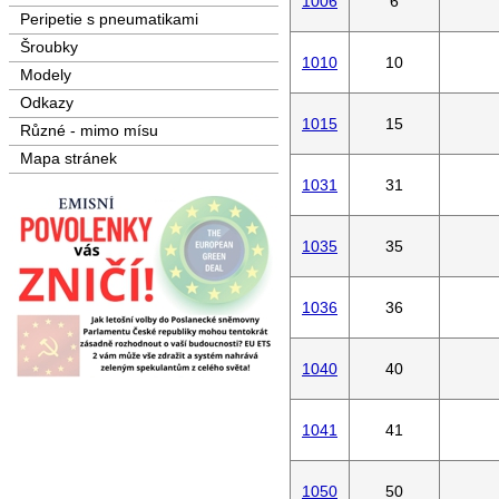
1006
6
Peripetie s pneumatikami
Šroubky
1010
10
Modely
Odkazy
1015
15
Různé - mimo mísu
Mapa stránek
1031
31
1035
35
1036
36
1040
40
1041
41
1050
50