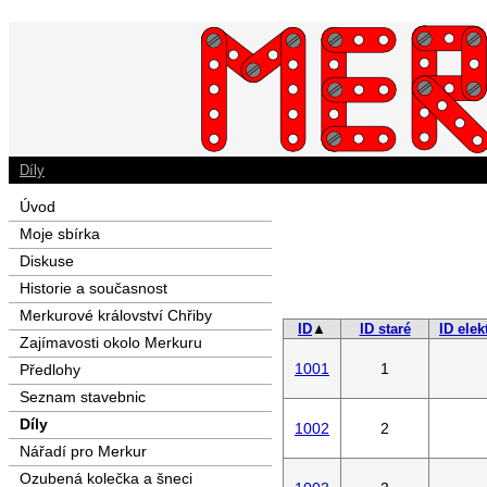
Díly
Úvod
Moje sbírka
Diskuse
Historie a současnost
Merkurové království Chřiby
ID
▲
ID staré
ID elek
Zajímavosti okolo Merkuru
1001
1
Předlohy
Seznam stavebnic
Díly
1002
2
Nářadí pro Merkur
Ozubená kolečka a šneci