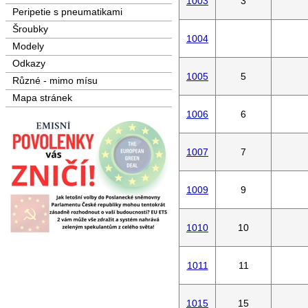
1003
3
Peripetie s pneumatikami
Šroubky
1004
Modely
Odkazy
1005
5
Různé - mimo mísu
Mapa stránek
1006
6
1007
7
1009
9
1010
10
1011
11
1015
15