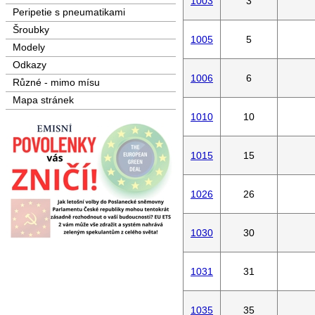
1003
3
Peripetie s pneumatikami
Šroubky
1005
5
Modely
Odkazy
1006
6
Různé - mimo mísu
Mapa stránek
1010
10
1015
15
1026
26
1030
30
1031
31
1035
35