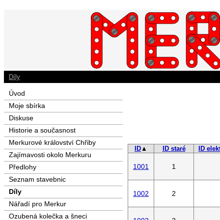
Díly
Úvod
Moje sbírka
Diskuse
Historie a současnost
Merkurové království Chřiby
ID
▲
ID staré
ID elek
Zajímavosti okolo Merkuru
1001
1
Předlohy
Seznam stavebnic
Díly
1002
2
Nářadí pro Merkur
Ozubená kolečka a šneci