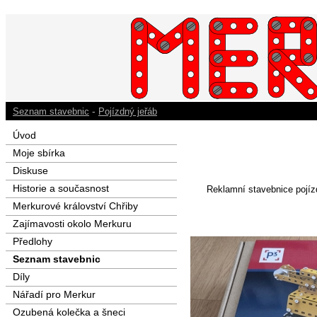
-
Seznam stavebnic
Pojízdný jeřáb
Úvod
Moje sbírka
Diskuse
Historie a současnost
Reklamní stavebnice pojíz
Merkurové království Chřiby
Zajímavosti okolo Merkuru
Předlohy
Seznam stavebnic
Díly
Nářadí pro Merkur
Ozubená kolečka a šneci