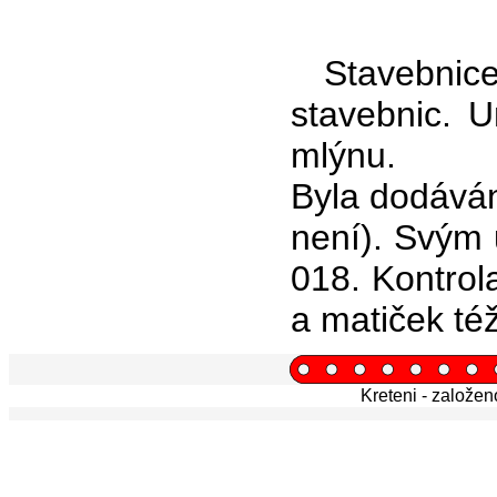
Stavebnic
stavebnic. U
mlýnu.
Byla dodáván
není). Svým 
018. Kontrol
a matiček té
Kreteni - založe