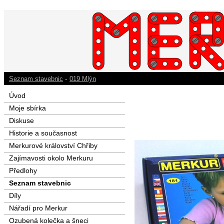
-
Seznam stavebnic
019 Mlýn
Úvod
Moje sbírka
Diskuse
Historie a současnost
Merkurové království Chřiby
Zajímavosti okolo Merkuru
Předlohy
Seznam stavebnic
Díly
Nářadí pro Merkur
Ozubená kolečka a šneci