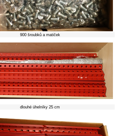
900 šroubků a matiček
dlouhé úhelníky 25 cm