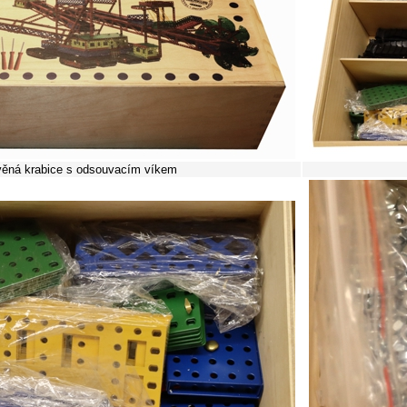
věná krabice s odsouvacím víkem