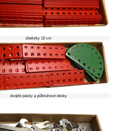
úhelníky 10 cm
dvojité pásky a půlkruhové desky