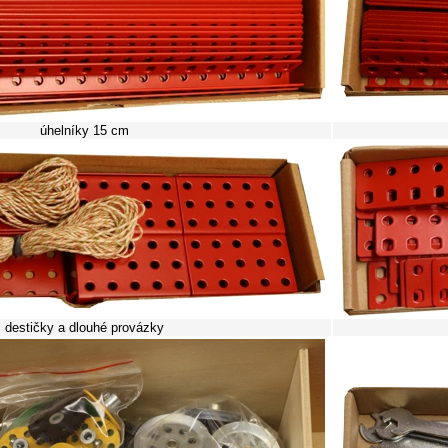
úhelníky 15 cm
destičky a dlouhé provázky