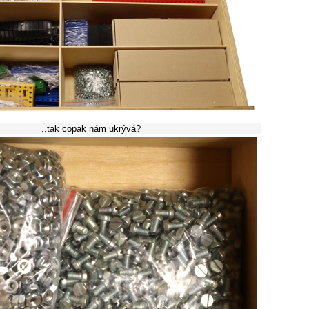
..tak copak nám ukrývá?