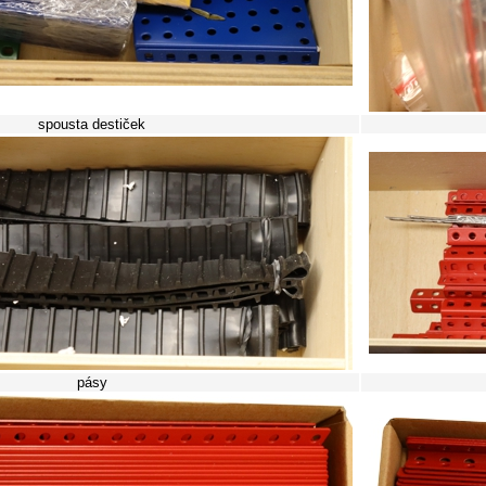
spousta destiček
pásy