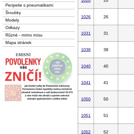
1020
20
Peripetie s pneumatikami
Šroubky
1026
26
Modely
Odkazy
1031
31
Různé - mimo mísu
Mapa stránek
1038
38
1040
40
1041
41
1050
50
1051
51
1052
52