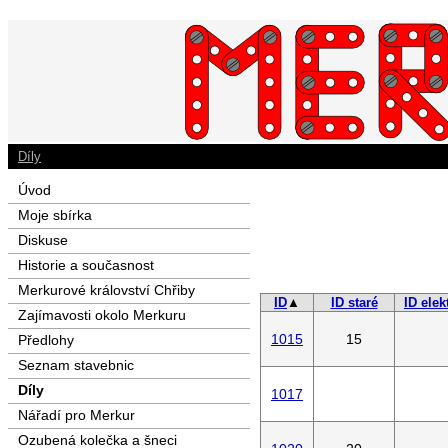
Díly
Úvod
Moje sbírka
Diskuse
Historie a současnost
Merkurové království Chřiby
ID
▲
ID staré
ID elek
Zajímavosti okolo Merkuru
1015
15
Předlohy
Seznam stavebnic
Díly
1017
Nářadí pro Merkur
Ozubená kolečka a šneci