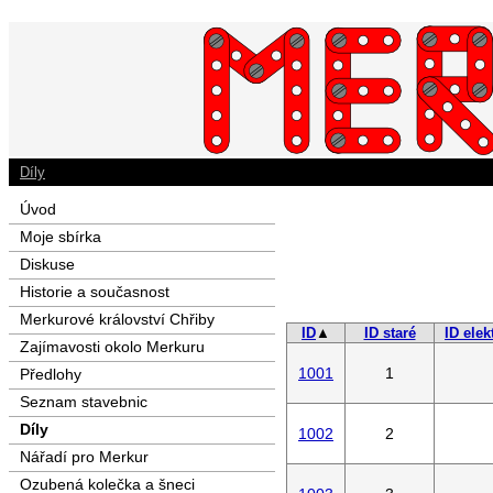
Díly
Úvod
Moje sbírka
Diskuse
Historie a současnost
Merkurové království Chřiby
ID
▲
ID staré
ID elek
Zajímavosti okolo Merkuru
1001
1
Předlohy
Seznam stavebnic
Díly
1002
2
Nářadí pro Merkur
Ozubená kolečka a šneci