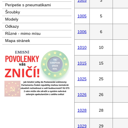
1003
3
Peripetie s pneumatikami
Šroubky
1005
5
Modely
Odkazy
1006
6
Různé - mimo mísu
Mapa stránek
1010
10
1015
15
1025
25
1026
26
1028
28
1029
29