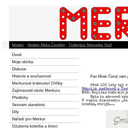
-
-
Modely
Modely Mirka Černého
Trolleybus Mercedes Stoll
Úvod
Moje sbírka
Diskuse
Historie a současnost
Pan Mirek Černý nám p
Merkurové království Chřiby
Před 100 lety byl 
Několik nadšenců z Čes
Zajímavosti okolo Merkuru
MHD. Replika bude mít j
Byla to zároveň vý
Předlohy
V rukou šikovného „st
Seznam stavebnic
hraček, strojů….
Díly
Nářadí pro Merkur
Ozubená kolečka a šneci