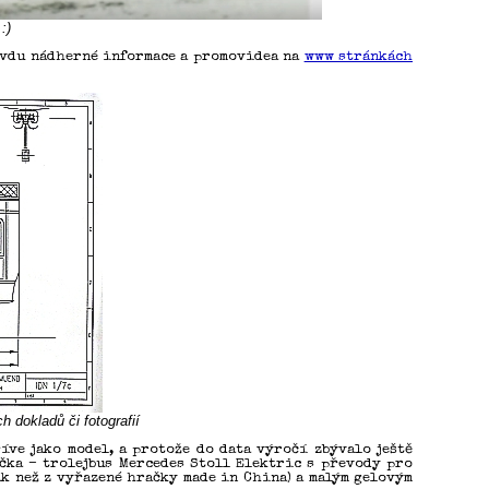
:)
avdu nádherné informace a promovidea na
www stránkách
dokladů či fotografií
íve jako model, a protože do data výročí zbývalo ještě
ačka – trolejbus Mercedes Stoll Elektric s převody pro
k než z vyřazené hračky made in China) a malým gelovým