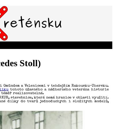
des Stoll)
zi Gmündem a Velenicemi v tehdejším Rakousku-Uhersku.
liku
tohoto úžasného a nádherného veterána historie
í téměř realizovatelná.
RKUR, stavebnice, která nemá hranice v oblasti využití.
ané dílky do tvarů jednoduchých i složitých modelů,