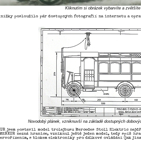
Kliknutím si obrázek vybarvíte a zvětšíte 
nížky posloužilo pár dostupných fotografií na internetu a opr
Novodobý plánek, vzniknuvší na základě dostupných dobových 
UR jsem postavil model trolejbusu Mercedes Stoll Elektric nejdř
 MERKUR nezná hranice, vzniknul ještě jeden model, tedy spíš hr
ervořízením, s blokem elektroniky pro dálkové ovládání (jak jina