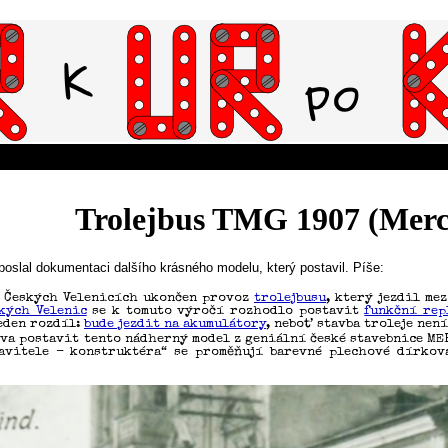
Trolejbus TMG 1907 (Merce
oslal dokumentaci dalšího krásného modelu, který postavil. Píše:
v Českých Velenicích ukončen provoz
trolejbusu
, který jezdil me
kých Velenic
se k tomuto výročí rozhodlo postavit
funkční rep
eden rozdíl:
bude jezdit na akumulátory
, neboť stavba troleje nen
zva postavit tento nádherný model z geniální české stavebnice ME
avitele - konstruktéra“ se proměňují barevné plechové dírkov