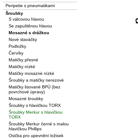
Peripetie s pneumatikami
Šroubky
S válcovou hlavou
Se zapuštěnou hlavou
Mosazné s drážkou
Nové staváčky
Podložky
Červíky
Matičky přesné
Matičky nízké
Matičky mosazné nízké
Šroubky a matičky nerezové
Matičky lisované BPÚ (bez
povrchové úpravy)
Mosazné šroubky
Šroubky s hlavičkou TORX
Šroubky Merkur s hlavičkou
TORX
Šroubky Merkur černé s malou
hlavičkou Phillips
Osička pro upevnění ložisek