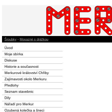
-
Šroubky
Mosazné s drážkou
Úvod
Moje sbírka
Diskuse
Historie a současnost
Merkurové království Chřiby
Zajímavosti okolo Merkuru
Předlohy
Seznam stavebnic
Díly
Nářadí pro Merkur
Ozubená kolečka a šneci