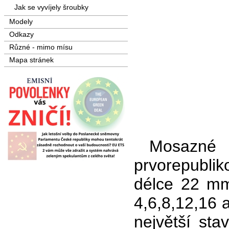
Jak se vyvíjely šroubky
Modely
Odkazy
Různé - mimo mísu
Mapa stránek
Mosazné
prvorepublik
délce 22 mm
4,6,8,12,16 
největší sta