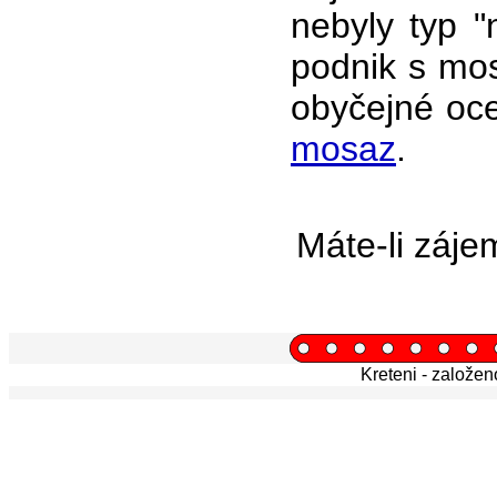
nebyly typ "
podnik s mos
obyčejné oc
mosaz
.
Máte-li záje
Kreteni - založe