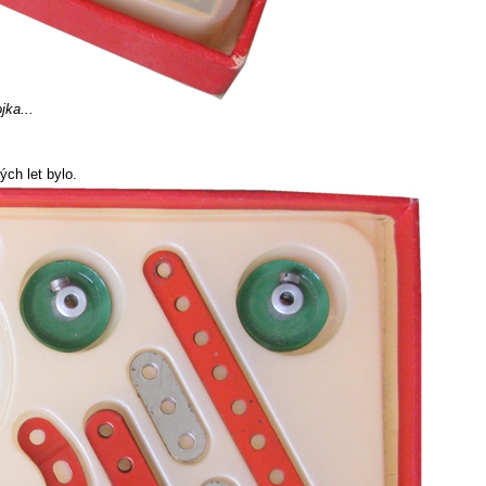
jka...
ch let bylo.