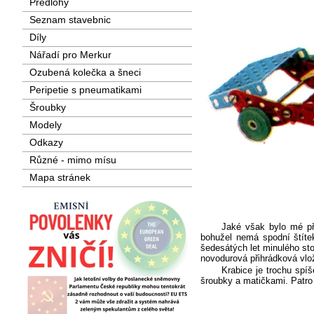
Předlohy
Seznam stavebnic
Díly
Nářadí pro Merkur
Ozubená kolečka a šneci
Peripetie s pneumatikami
Šroubky
Modely
Odkazy
Různé - mimo mísu
Mapa stránek
Jaké však bylo mé př
bohužel nemá spodní štítek
šedesátých let minulého st
novodurová přihrádková vlo
Krabice je trochu spí
šroubky a matičkami. Patro 