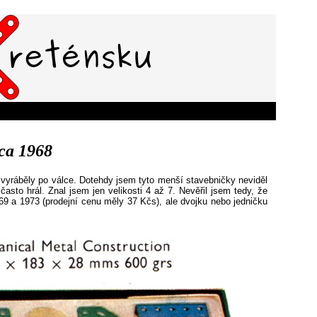
cca 1968
s vyráběly po válce. Dotehdy jsem tyto menší stavebničky neviděl
sto hrál. Znal jsem jen velikosti 4 až 7. Nevěřil jsem tedy, že
69 a 1973 (prodejní cenu měly 37 Kčs), ale dvojku nebo jedničku