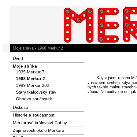
-
Moje sbírka
1968 Merkur 2
Úvod
Moje sbírka
1935 Merkur 7
Kdysi jsem u pana Mlád
1968 Merkur 2
v reálném světě, i když js
1989 Merkur 202
bych takhle malou stavebni
vůbec. No podívejte se, jak
Starý tkalcovský stav
Obnova součástek
Diskuse
Historie a současnost
Merkurové království Chřiby
Zajímavosti okolo Merkuru