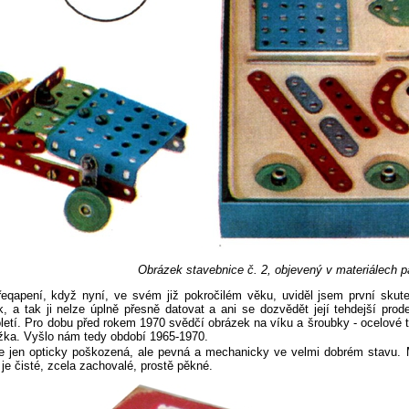
Obrázek stavebnice č. 2, objevený v materiálech 
eqapení, když nyní, ve svém již pokročilém věku, uviděl jsem první skut
, a tak ji nelze úplně přesně datovat a ani se dozvědět její tehdejší prod
oletí. Pro dobu před rokem 1970 svědčí obrázek na víku a šroubky - ocelové
žka. Vyšlo nám tedy období 1965-1970.
še jen opticky poškozená, ale pevná a mechanicky ve velmi dobrém stavu.
je čisté, zcela zachovalé, prostě pěkné.