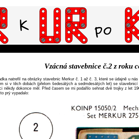
Vzácná stavebnice č.2 z roku 
ka natrefil na obrázky stavebnic Merkur č. 1 až č. 3, které se údajně u ná
em si v těch dobách (přelom šedesátých a sedmdesátých let) se stavebnicí ča
ci někdy dokonce měl. Před časem se mi podařilo sehnat dvě trojky z let 19
 to prý vypadalo: